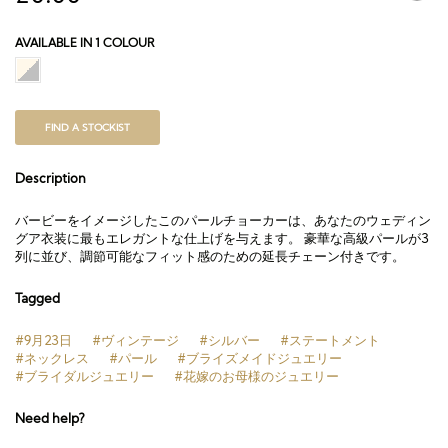
AVAILABLE IN 1 COLOUR
FIND A STOCKIST
Description
バービーをイメージしたこのパールチョーカーは、あなたのウェディン
グア衣装に最もエレガントな仕上げを与えます。 豪華な高級パールが3
列に並び、調節可能なフィット感のための延長チェーン付きです。
Tagged
#9月23日
#ヴィンテージ
#シルバー
#ステートメント
#ネックレス
#パール
#ブライズメイドジュエリー
#ブライダルジュエリー
#花嫁のお母様のジュエリー
Need help?