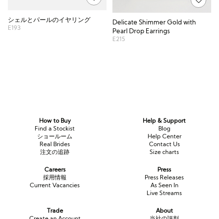
シェルとパールのイヤリング
Delicate Shimmer Gold with
E193
Pearl Drop Earrings
E215
How to Buy
Help & Support
Find a Stockist
Blog
ショールーム
Help Center
Real Brides
Contact Us
注文の追跡
Size charts
Careers
Press
採用情報
Press Releases
Current Vacancies
As Seen In
Live Streams
Trade
About
Create an Account
当社の評判