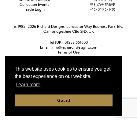
Collection Events
当社の発展歴史
Trade Login
イングランド製
© 1985-2026 Richard Designs, Lancaster Way Business Park, Ely,
Cambridgeshire CB6 3NX UK
Tel (UK):
01353 661600
Email:
info@richard-designs.com
Terms of Use
Cookie Policy
Web Design by Chameleon
This website uses cookies to ensure you get
the best experience on our website.
Currency
ポンド (GBP)
ユーロ (EUR)
United States dollar (USD)
Learn more
Got it!