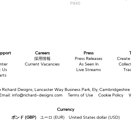
P840
upport
Careers
Press
g
採用情報
Press Releases
Create
nter
Current Vacancies
As Seen In
Collec
t Us
Live Streams
Tra
arts
Richard Designs, Lancaster Way Business Park, Ely, Cambridgeshir
Email:
info@richard-designs.com
Terms of Use
Cookie Policy
W
Currency
ポンド (GBP)
ユーロ (EUR)
United States dollar (USD)