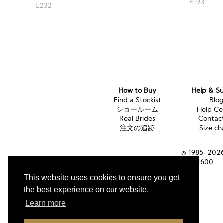
E193
E232
How to Buy
Help & S
Find a Stockist
Blo
ショールーム
Help Ce
Real Brides
Contac
注文の追跡
Size ch
© 1985-2026 
Tel (UK):
01353 661600
This website uses cookies to ensure you get
the best experience on our website.
Learn more