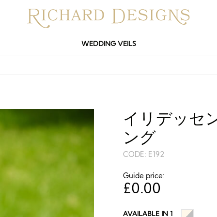
WEDDING VEILS
イリデッセン
ング
CODE:
E192
Guide price:
£
0.00
AVAILABLE IN 1