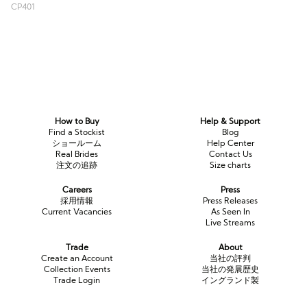
CP401
How to Buy
Help & Support
Find a Stockist
Blog
ショールーム
Help Center
Real Brides
Contact Us
注文の追跡
Size charts
Careers
Press
採用情報
Press Releases
Current Vacancies
As Seen In
Live Streams
Trade
About
Create an Account
当社の評判
Collection Events
当社の発展歴史
Trade Login
イングランド製