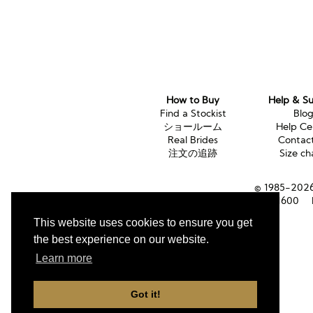
How to Buy
Help & S
Find a Stockist
Blo
ショールーム
Help Ce
Real Brides
Contac
注文の追跡
Size ch
© 1985-2026 
Tel (UK):
01353 661600
This website uses cookies to ensure you get
the best experience on our website.
Learn more
Got it!