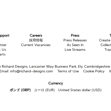
upport
Careers
Press
g
採用情報
Press Releases
Create
nter
Current Vacancies
As Seen In
Collec
t Us
Live Streams
Tra
arts
Richard Designs, Lancaster Way Business Park, Ely, Cambridgeshir
Email:
info@richard-designs.com
Terms of Use
Cookie Policy
W
Currency
ポンド (GBP)
ユーロ (EUR)
United States dollar (USD)