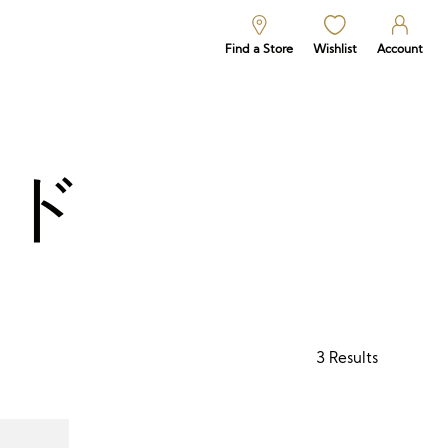
Find a Store
Wishlist
Account
ドド
3
Results