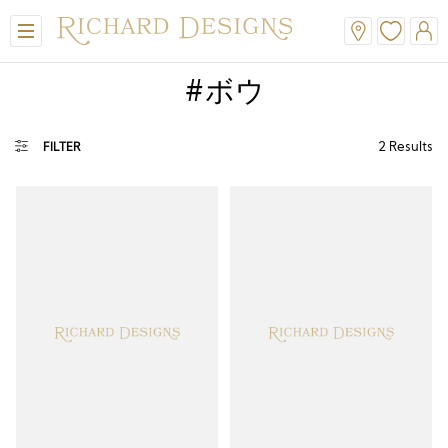
#ボウ
2
Results
FILTER