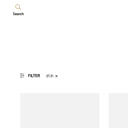
Search
ボホ
FILTER