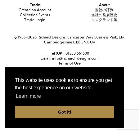
Trade
About
Create an Account
当社の評判
Collection Events
当社の発展歴史
Trade Login
イングランド製
© 1985-2026 Richard Designs, Lancaster Way Business Park, Ely,
Cambridgeshire CB6 3NX UK
Tel (UK):
01353 661600
Email:
info@richard-designs.com
Terms of Use
Cookie Policy
Web Design by Chameleon
This website uses cookies to ensure you get
the best experience on our website.
Currency
ポンド (GBP)
ユーロ (EUR)
United States dollar (USD)
Learn more
Got it!